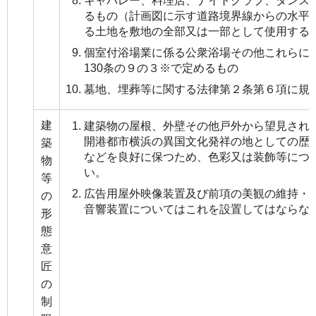
キャバレー、料理店、ナイトクラブ、ダンス
るもの（計画図に示す道路境界線からの水平
る土地を敷地の全部又は一部として使用する
個室付浴場業に係る公衆浴場その他これらに
130条の９の３※で定めるもの
墓地、埋葬等に関する法律第２条第６項に規
建
建築物の屋根、外壁その他戸外から望見され
開港都市横浜の異国文化発祥の地としての歴
築
などを良好に保つため、色彩又は装飾等につ
物
い。
等
広告用屋外映像装置及び前項の美観の維持・
の
音響装置についてはこれを設置してはならな
形
態
意
匠
の
制