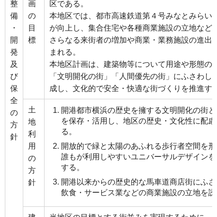
整
画
区である。
備
の
本地区では、都市高速鉄道第４号みなとみらい
・
目
が向上し、集合住宅や各種商業施設の立地など
開
標
さらなる来街者の増加や商業・業務施設の進出
発
まれる。
及
本地区計画は、建築物等について用途や形態の
び
「文明開化の街」「人間優先の街」にふさわし
保
成し、文化的で安全・快適な街づくりを推進す
全
土
開港都市横浜の歴史を擁する文明開化の街と
の
を保存・活用し、地区の歴史・文化性に配慮
地
方
る。
利
針
用
開放的で緑と太陽のあふれる歩行者空間を形
誰もが利用しやすいユニバーサルデザインを
の
する。
方
開港以来からの歴史的な馬車道商店街にふさ
針
飲食・サービス業などの商業施設の立地を誘