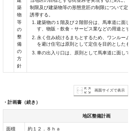
建
当地区の目標とする街並みを実現するために、
築
制限及び建築物等の形態意匠の制限について定
物
誘導する。
等
建築物の１階及び２階部分は、馬車道に面し
す、物販・飲食・サービス業などの用途とす
の
整
永く住み続けるまちとするため、ワンルーム
備
を避け住宅は原則として定住を目的としたも
の
車の出入り口は、原則として馬車道に面して
方
針
画面サイズで表示
・計画書（続き）
地区整備計画
面積
約１２．８ｈａ