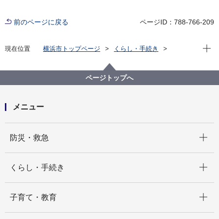
前のページに戻る
ページID：788-766-209
現在位
現在位置
横浜市トップページ
くらし・手続き
まちづくり・環境
都市整備
地区計画・建築協定等
地区計画
各区の地区計画
中区
C-080:馬車道地区
ページトップへ
メニュー
開く
防災・救急
開く
くらし・手続き
開く
子育て・教育
開く