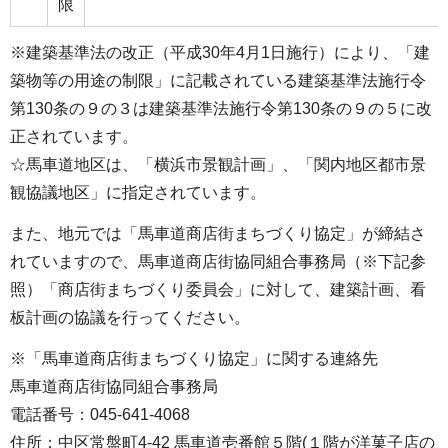
限
※建築基準法の改正（平成30年4月1日施行）により、「建
築物等の用途の制限」に記載されている建築基準法施行令
第130条の９の３は建築基準法施行令第130条の９の５に改
正されています。
☆馬車道地区は、「横浜市景観計画」、「関内地区都市景
観協議地区」に指定されています。
また、地元では「馬車道商店街まちづくり協定」が締結さ
れていますので、馬車道商店街協同組合事務局（※下記参
照）「商店街まちづくり委員会」に対して、建築計画、看
板計画の協議を行ってください。
※「馬車道商店街まちづくり協定」に関する連絡先
馬車道商店街協同組合事務局
電話番号：045-641-4068
住所：中区常盤町4-42 馬車道壱番館５階(１階が洋菓子店の