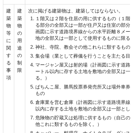
建
建
次に掲げる建築物は、建築してはならない。
築
築
１階又は２階を住居の用に供するもの（１階
る部分の全部又は一部が住戸又は住室の部分
物
物
画図に示す道路境界線からの水平距離８メー
等
の
地の全部又は一部として使用するものに限る
に
用
神社、寺院、教会その他これらに類するもの
関
途
す
の
集会場（業として葬儀を行うことを主たる目
る
制
マージャン屋又は射的場（計画図に示す道路
事
限
ートル以内に存する土地を敷地の全部又は一
項
る。）
ぱちんこ屋、勝馬投票券発売所又は場外車券
もの
倉庫業を営む倉庫（計画図に示す道路境界線
以内に存する土地を敷地の全部又は一部とし
危険物の貯蔵又は処理に供するもの（自己の
他これに類するものを除く。）