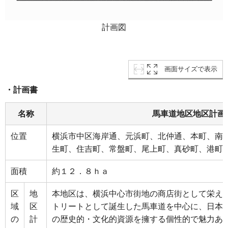
計画図
画面サイズで表示
・計画書
名称
馬車道地区地区計画
位置
横浜市中区海岸通、元浜町、北仲通、本町、南
生町、住吉町、常盤町、尾上町、真砂町、港町
面積
約１２．８ｈａ
区
地
本地区は、横浜中心市街地の商店街として栄え
域
区
トリートとして誕生した馬車道を中心に、日本
の
計
の歴史的・文化的資源を擁する個性的で魅力あ