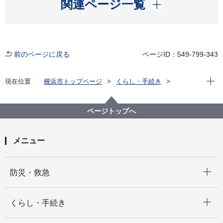
開く
関連ページ一覧
前のページに戻る
ページID：549-799-343
現在位
現在位置
横浜市トップページ
くらし・手続き
まちづくり・環境
都市整備
ページトップへ
メニュー
開く
防災・救急
開く
くらし・手続き