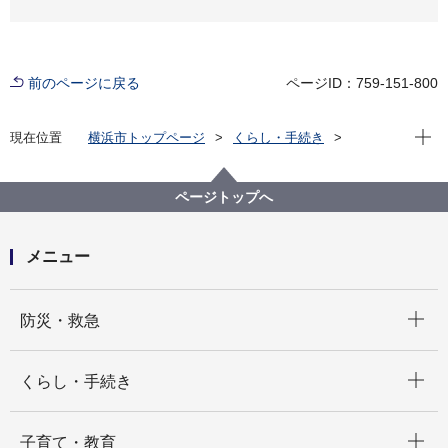
前のページに戻る
ページID：759-151-800
現在位
現在位置
横浜市トップページ
くらし・手続き
まちづくり・環境
都市整備
都市づくりにおける総合調整
横浜市広告付案内サイン・公衆無線整備事業
ページトップへ
メニュー
開く
防災・救急
開く
くらし・手続き
開く
子育て・教育