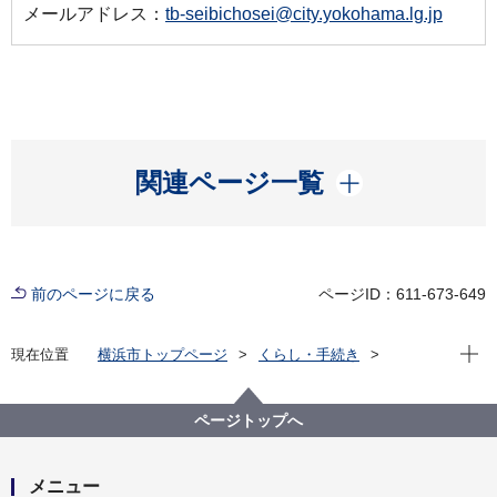
メールアドレス：
tb-seibichosei@city.yokohama.lg.jp
開く
関連ページ一覧
前のページに戻る
ページID：611-673-649
現在位
現在位置
横浜市トップページ
くらし・手続き
まちづくり・環境
都市整備
市街地開発の手法
市街地開発の手法
ページトップへ
メニュー