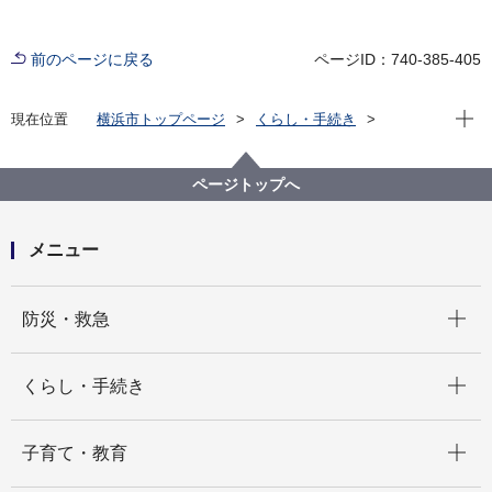
前のページに戻る
ページID：740-385-405
現在位
現在位置
横浜市トップページ
くらし・手続き
まちづくり・環境
農地・農作物
環境活動支援センター
環境活動支援センター見ごろの植物紹介
ページトップへ
植物紹介詳細
植物紹介 マーガレットコスモス
メニュー
開く
防災・救急
開く
くらし・手続き
開く
子育て・教育