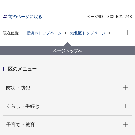
前のページに戻る
ページID：832-521-743
現在位
現在位置
横浜市トップページ
港北区トップページ
窓口・施設
区民利用施設
区民活動支援センター
港北区「まちの先生」一覧
ページトップへ
港北区「まちの先生」 H.フラワーアレンジ・生け花
区のメニュー
開く
防災・防犯
開く
くらし・手続き
開く
子育て・教育