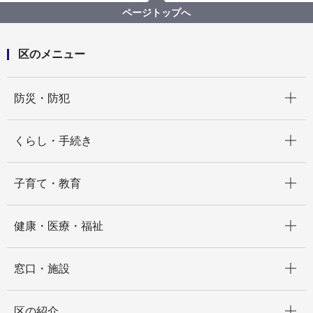
港北区「まちの先生」一覧
ページトップへ
港北区「まちの先生」 E.着付け・ファッション・美
容
区のメニュー
開く
防災・防犯
開く
くらし・手続き
開く
子育て・教育
開く
健康・医療・福祉
開く
窓口・施設
開く
区の紹介