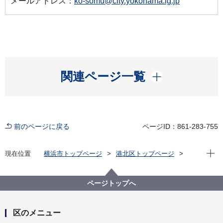
メールアドレス：
ko-somu@city.yokohama.lg.jp
開く
関連ページ一覧
前のページに戻る
ページID：861-283-755
現在位
現在位置
横浜市トップページ
港北区トップページ
窓口・施設
区役所窓口
区役所案内
港北区役所 アクセス・駐車場
ページトップへ
区のメニュー