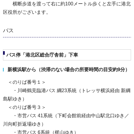
横断歩道を渡って右に約100メートル歩くと左手に港北
区役所がございます。
バス
バス停「港北区総合庁舎前」下車
新横浜駅から（渋滞のない場合の所要時間の目安約9分）
＜のりば番号１＞
・川崎鶴見臨港バス 綱23系統（トレッサ横浜経由 新綱
島駅ゆき）
＜のりば番号３＞
・市営バス 41系統（下町会館前経由中山駅北口ゆき／
川向町折返場ゆき）
・市営バス 6系統（梶山ゆき）