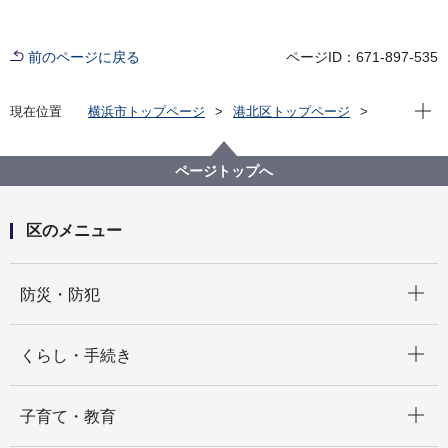
前のページに戻る
ページID：671-897-535
現在位
現在位置
横浜市トップページ
港北区トップページ
窓口・施設
区役所窓口
よくある質問
区役所から
選挙
選挙の結果の得票数に、小数点以下の数字がついてい
ページトップへ
る場合があるのは、なぜですか？
区のメニュー
開く
防災・防犯
開く
くらし・手続き
開く
子育て・教育