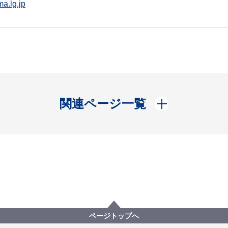
a.lg.jp
開く
関連ページ一覧
ページトップへ