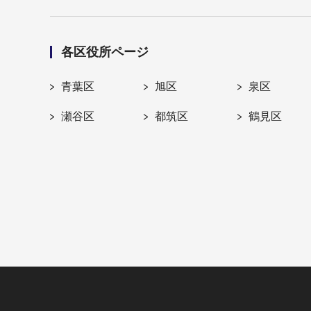
各区役所ページ
青葉区
旭区
泉区
瀬谷区
都筑区
鶴見区