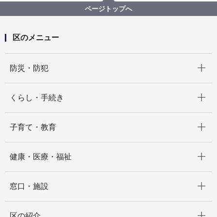
投票用紙に間違えて書いた場合、どうすればよいです
ページトップへ
か？
区のメニュー
開く
防災・防犯
開く
くらし・手続き
開く
子育て・教育
開く
健康・医療・福祉
開く
窓口・施設
開く
区の紹介