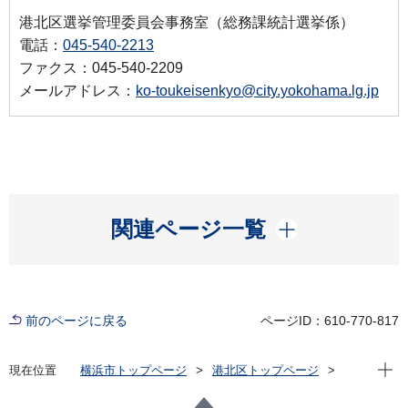
港北区選挙管理委員会事務室（総務課統計選挙係）
電話：
045-540-2213
ファクス：045-540-2209
メールアドレス：
ko-toukeisenkyo@city.yokohama.lg.jp
開く
関連ページ一覧
前のページに戻る
ページID：610-770-817
現在位
現在位置
横浜市トップページ
港北区トップページ
窓口・施設
区役所窓口
よくある質問
区役所から
選挙