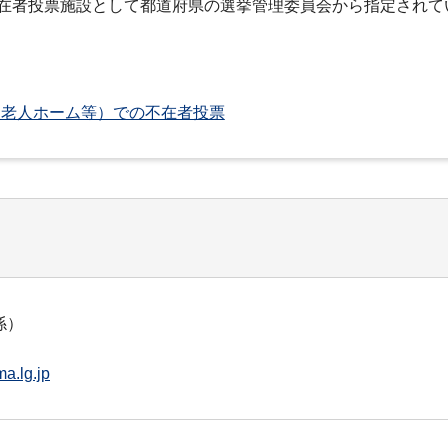
在者投票施設として都道府県の選挙管理委員会から指定されて
、老人ホーム等）での不在者投票
係）
a.lg.jp