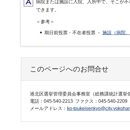
A
病院または施設に入院、入所中で、そこが不
できます。
＜参考＞
期日前投票・不在者投票 －
施設（病院
このページへのお問合せ
港北区選挙管理委員会事務室（総務課統計選挙
電話：045‐540‐2213
ファクス：045‐540‐2209
メールアドレス：
ko-toukeisenkyo@city.yokoham