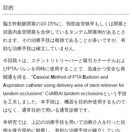
目的
脳主幹動脈閉塞の10-15%に、頸部血管狭窄もしくは閉塞と
頭蓋内血管閉塞を合併しているタンデム閉塞例があるとさ
れます。その治療手技は複雑であることが多いですが、有
効な治療手技は確立していません。
今回我々は、ステントリトリーバーと吸引カテーテルおよ
びPTAバルンを同時に使用することで、迅速かつ安全な再
開通を得る、"
Co
axial
M
ethod of PTA
B
alloon and
A
spiration ca
t
heter using delivery wire of stent retriever for
tandem occlusions" CoMBAt tandem occlusionsという手技
を工夫しました。本手技は、機器を目的外使用するもので
はなく、通常目的で用いる通常診療です。
本研究では、上記の治療手技を用いて治療介入を行った症
例を後方視的に観察し、有効な治療手技が確立していな