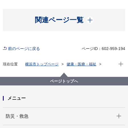
開く
関連ページ一覧
前のページに戻る
ページID：602-959-194
現在位
現在位置
横浜市トップページ
健康・医療・福祉
健康・医療
市立病院
横浜市立脳卒中・神経脊椎センター
病院概要
研究
ページトップへ
タンデム閉塞に対する血栓回収術 手技の検討
メニュー
開く
防災・救急