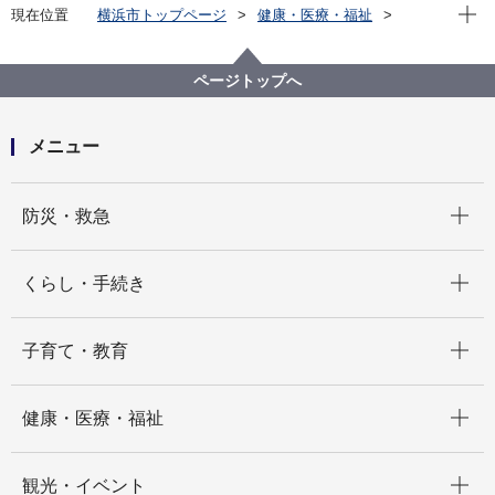
現在位
現在位置
横浜市トップページ
健康・医療・福祉
健康・医療
市立病院
横浜市立脳卒中・神経脊椎センター
病院概要
研究
ページトップへ
硬膜閉鎖における硬膜スクラッチングの有用性につい
ての検討
メニュー
開く
防災・救急
開く
くらし・手続き
開く
子育て・教育
開く
健康・医療・福祉
開く
観光・イベント