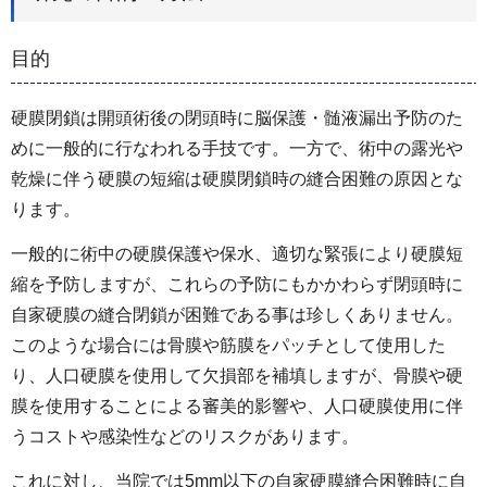
目的
硬膜閉鎖は開頭術後の閉頭時に脳保護・髄液漏出予防のた
めに一般的に行なわれる手技です。一方で、術中の露光や
乾燥に伴う硬膜の短縮は硬膜閉鎖時の縫合困難の原因とな
ります。
一般的に術中の硬膜保護や保水、適切な緊張により硬膜短
縮を予防しますが、これらの予防にもかかわらず閉頭時に
自家硬膜の縫合閉鎖が困難である事は珍しくありません。
このような場合には骨膜や筋膜をパッチとして使用した
り、人口硬膜を使用して欠損部を補填しますが、骨膜や硬
膜を使用することによる審美的影響や、人口硬膜使用に伴
うコストや感染性などのリスクがあります。
これに対し、当院では5mm以下の自家硬膜縫合困難時に自