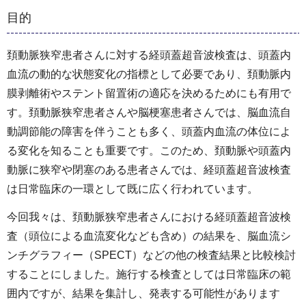
目的
頚動脈狭窄患者さんに対する経頭蓋超音波検査は、頭蓋内
血流の動的な状態変化の指標として必要であり、頚動脈内
膜剥離術やステント留置術の適応を決めるためにも有用で
す。頚動脈狭窄患者さんや脳梗塞患者さんでは、脳血流自
動調節能の障害を伴うことも多く、頭蓋内血流の体位によ
る変化を知ることも重要です。このため、頚動脈や頭蓋内
動脈に狭窄や閉塞のある患者さんでは、経頭蓋超音波検査
は日常臨床の一環として既に広く行われています。
今回我々は、頚動脈狭窄患者さんにおける経頭蓋超音波検
査（頭位による血流変化なども含め）の結果を、脳血流シ
ンチグラフィー（SPECT）などの他の検査結果と比較検討
することにしました。施行する検査としては日常臨床の範
囲内ですが、結果を集計し、発表する可能性があります