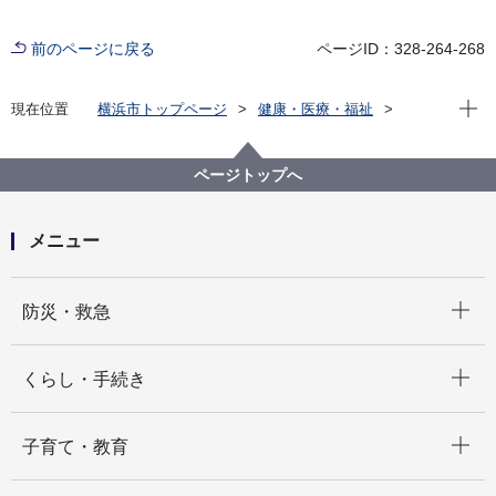
前のページに戻る
ページID：328-264-268
現在位
現在位置
横浜市トップページ
健康・医療・福祉
健康・医療
市立病院
横浜市立脳卒中・神経脊椎センター
病院概要
研究
ページトップへ
頚動脈狭窄／閉塞患者に対する経頭蓋超音波検査
メニュー
開く
防災・救急
開く
くらし・手続き
開く
子育て・教育
開く