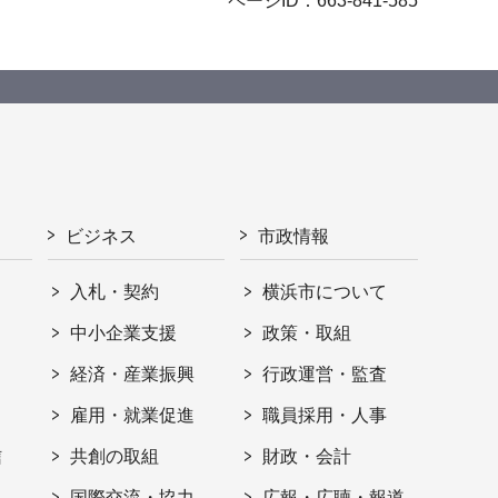
ページID：663-841-585
ビジネス
市政情報
入札・契約
横浜市について
ト
中小企業支援
政策・取組
経済・産業振興
行政運営・監査
雇用・就業促進
職員採用・人事
信
共創の取組
財政・会計
国際交流・協力
広報・広聴・報道