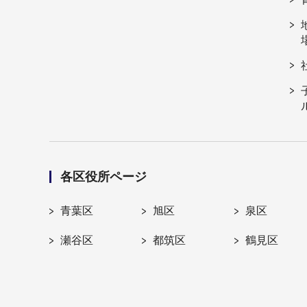
各区役所ページ
青葉区
旭区
泉区
瀬谷区
都筑区
鶴見区