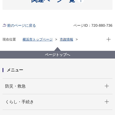
前のページに戻る
ページID：720-880-736
現在位
現在位置
横浜市トップページ
市政情報
広報・広聴・報道
記者発表
市民局
記者発表 2021年度
横浜市情報公開・個人情報保護審査会答申第2711号か
ページトップへ
ら第2833号までについて
メニュー
開く
防災・救急
開く
くらし・手続き
開く