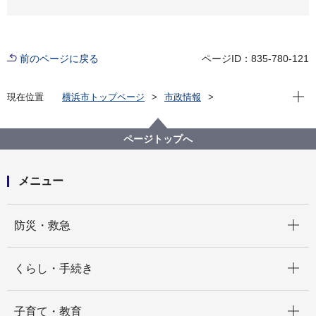
前のページに戻る
ページID：835-780-121
現在位
現在位置
横浜市トップページ
市政情報
広報・広聴・報道
記者発表
市民局
記者発表 2021年度
【記者発表】横浜スタジアムで東京2020大会を記録し
ページトップへ
た銘板と大会の記念品を展示します！
メニュー
開く
防災・救急
開く
くらし・手続き
開く
子育て・教育