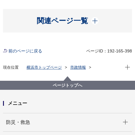
開く
関連ページ一覧
前のページに戻る
ページID：192-165-398
現在位
現在位置
横浜市トップページ
市政情報
広報・広聴・報道
記者発表
市民局
記者発表 2021年度
東京2020パラリンピックで金メダルを獲得した木村敬
ページトップへ
一選手が山中市長を訪問します！
メニュー
開く
防災・救急