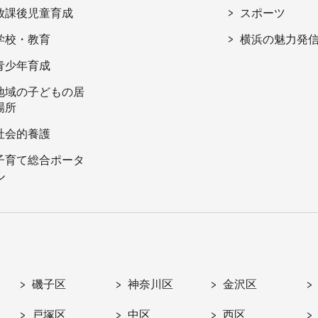
放課後児童育成
スポーツ
学校・教育
横浜の魅力発
青少年育成
地域の子どもの居
場所
社会的養護
子育て総合ポータ
ル
磯子区
神奈川区
金沢区
戸塚区
中区
西区