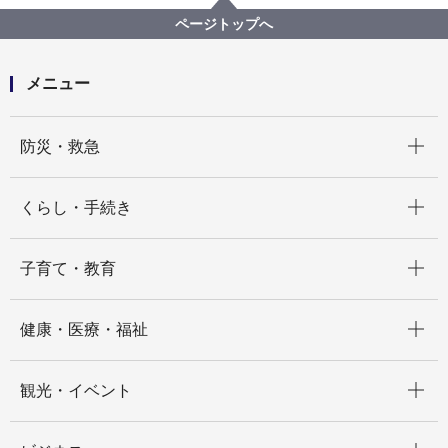
記者発表 2021年度
「ヨコハマeアンケート2022年度新規メンバー募集」
ページトップへ
について
メニュー
開く
防災・救急
開く
くらし・手続き
開く
子育て・教育
開く
健康・医療・福祉
開く
観光・イベント
開く