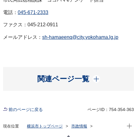
電話：
045-671-2333
ファクス：045-212-0911
メールアドレス：
sh-hamaeenq@city.yokohama.lg.jp
開く
関連ページ一覧
前のページに戻る
ページID：754-354-363
現在位
現在位置
横浜市トップページ
市政情報
広報・広聴・報道
記者発表
市民局