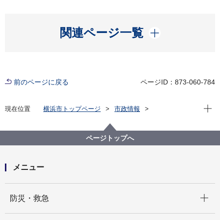
開く
関連ページ一覧
前のページに戻る
ページID：873-060-784
現在位
現在位置
横浜市トップページ
市政情報
広報・広聴・報道
記者発表
市民局
記者発表 2021年度
横浜元気！！スポーツ・レクリエーションフェスティ
ページトップへ
バル 今年は１月に中央イベント開催！
メニュー
開く
防災・救急
開く