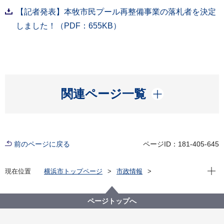
【記者発表】本牧市民プール再整備事業の落札者を決定
しました！（PDF：655KB）
開く
関連ページ一覧
前のページに戻る
ページID：181-405-645
現在位
現在位置
横浜市トップページ
市政情報
広報・広聴・報道
記者発表
市民局
記者発表 2021年度
本牧市民プール再整備事業の落札者を決定しました！
ページトップへ