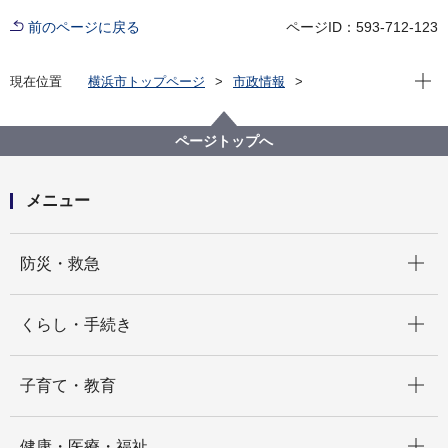
前のページに戻る
ページID：593-712-123
現在位
現在位置
横浜市トップページ
市政情報
広報・広聴・報道
記者発表
市民局
記者発表 2021年度
【記者発表】横浜市出身力士として22年ぶりの関取と
ページトップへ
なることが決定した荒篤山が林市長を訪問します！
メニュー
開く
防災・救急
開く
くらし・手続き
開く
子育て・教育
開く
健康・医療・福祉