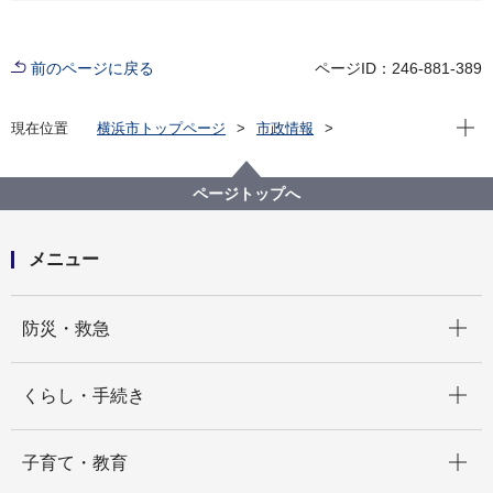
前のページに戻る
ページID：246-881-389
現在位
現在位置
横浜市トップページ
市政情報
広報・広聴・報道
記者発表
市民局
記者発表 2021年度
【記者発表】横浜市企業向け人権啓発セミナーのオン
ページトップへ
ライン開催について
メニュー
開く
防災・救急
開く
くらし・手続き
開く
子育て・教育