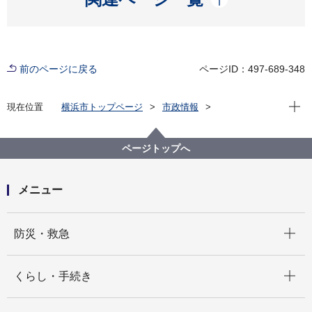
前のページに戻る
ページID：497-689-348
現在位
現在位置
横浜市トップページ
市政情報
広報・広聴・報道
記者発表
市民局
記者発表 2021年度
「横浜市人権施策基本指針（改訂素案）」について市
ページトップへ
民意見募集を実施します
メニュー
開く
防災・救急
開く
くらし・手続き
開く