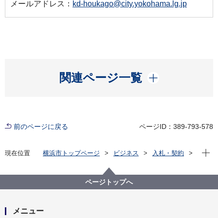
メールアドレス：
kd-houkago@city.yokohama.lg.jp
開く
関連ページ一覧
前のページに戻る
ページID：389-793-578
現在位
現在位置
横浜市トップページ
ビジネス
入札・契約
プロポーザル等の発注情報
2024年度
委託
こども青少年局
【契約結果掲載】【公募型プロポーザル】横浜市放課
ページトップへ
後キッズクラブ・放課後児童クラブへの長期休業期間
中の昼食提供のためのシステム作成業務委託
メニュー