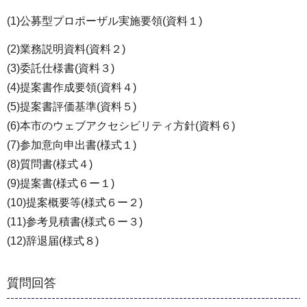
(1)公募型プロポーザル実施要領(資料１)
(2)業務説明資料(資料２)
(3)委託仕様書(資料３)
(4)提案書作成要領(資料４)
(5)提案書評価基準(資料５)
(6)本市のウェブアクセシビリティ方針(資料６)
(7)参加意向申出書(様式１)
(8)質問書(様式４)
(9)提案書(様式６ー１)
(10)提案概要等(様式６ー２)
(11)参考見積書(様式６ー３)
(12)辞退届(様式８)
質問回答