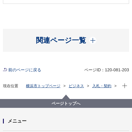
開く
関連ページ一覧
前のページに戻る
ページID：120-081-203
現在位
現在位置
横浜市トップページ
ビジネス
入札・契約
プロポーザル等の発注情報
2024年度
委託
こども青少年局
【公募型指名競争入札】コンビニエンス・ストア及び
ページトップへ
スマホ決済における保育料等収納事務委託
メニュー