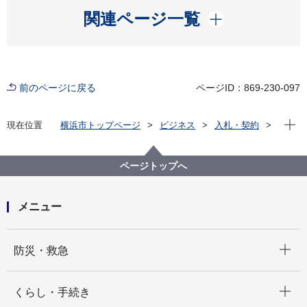
開く
関連ページ一覧
前のページに戻る
ページID：869-230-097
現在位
現在位置
横浜市トップページ
ビジネス
入札・契約
プロポーザル等の発注情報
2024年度
委託
こども青少年局
【入札結果掲載】【総合評価競争入札】横浜市南部児
ページトップへ
童相談所一時保護所給食業務委託
メニュー
開く
防災・救急
開く
くらし・手続き