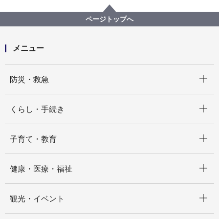
こども青少年局
市立保育所調理業務委託（井土ケ谷保育園）
ページトップへ
メニュー
開く
防災・救急
開く
くらし・手続き
開く
子育て・教育
開く
健康・医療・福祉
開く
観光・イベント