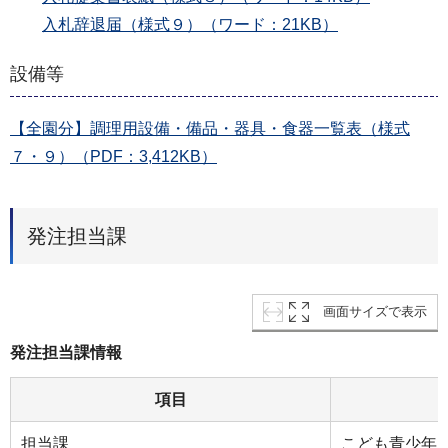
入札辞退届（様式９）（ワード：21KB）
設備等
【全園分】調理用設備・備品・器具・食器一覧表（様式
７・９）（PDF：3,412KB）
発注担当課
画面サイズで表示
発注担当課情報
項目
担当課
こども青少年