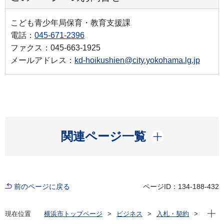
こども青少年局保育・教育支援課
電話：
045-671-2396
ファクス：045-663-1925
メールアドレス：
kd-hoikushien@city.yokohama.lg.jp
開く
関連ページ一覧
前のページに戻る
ページID：134-188-432
現在位
現在位置
横浜市トップページ
ビジネス
入札・契約
プロポーザル等の発注情報
2024年度
委託