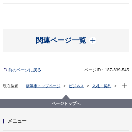
開く
関連ページ一覧
前のページに戻る
ページID：187-339-545
現在位
現在位置
横浜市トップページ
ビジネス
入札・契約
プロポーザル等の発注情報
2024年度
委託
こども青少年局
令和６年度区福祉保健センターにおける乳幼児健康診
ページトップへ
査従事医師紹介派遣業務委託
メニュー