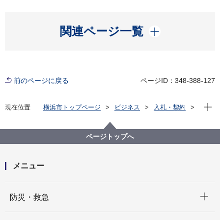
開く
関連ページ一覧
前のページに戻る
ページID：348-388-127
現在位
現在位置
横浜市トップページ
ビジネス
入札・契約
プロポーザル等の発注情報
2024年度
委託
こども青少年局
【入札結果掲載】【公募型指名競争入札】勝田保育園
ページトップへ
敷地内擁壁上樹木伐採処分業務委託
メニュー
開く
防災・救急
開く