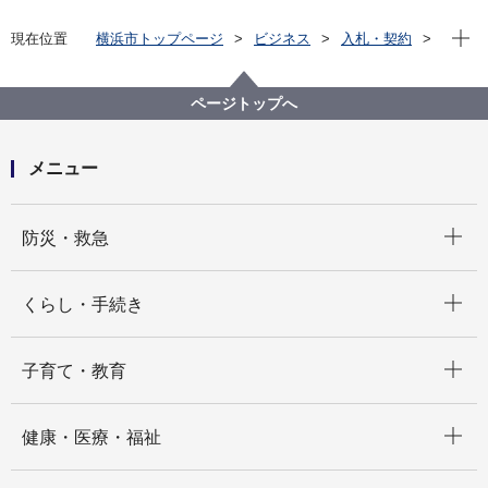
現在位
現在位置
横浜市トップページ
ビジネス
入札・契約
プロポーザル等の発注情報
2024年度
委託
こども青少年局
横浜市福祉型障害児入所施設入所児童地域移行コーデ
ページトップへ
ィネート業務委託（主に北部児童相談所、港北区・緑
区・青葉区・都筑区を担当）
メニュー
開く
防災・救急
開く
くらし・手続き
開く
子育て・教育
開く
健康・医療・福祉
開く