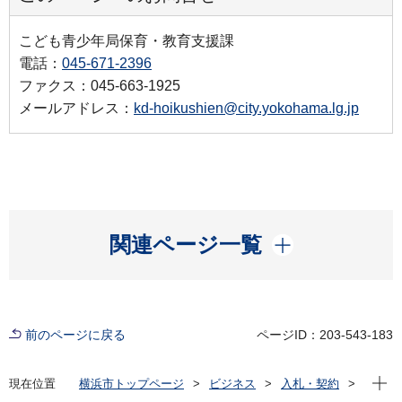
こども青少年局保育・教育支援課
電話：
045-671-2396
ファクス：045-663-1925
メールアドレス：
kd-hoikushien@city.yokohama.lg.jp
開く
関連ページ一覧
前のページに戻る
ページID：203-543-183
現在位
現在位置
横浜市トップページ
ビジネス
入札・契約
プロポーザル等の発注情報
2024年度
委託