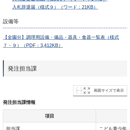
入札辞退届（様式９）（ワード：21KB）
設備等
【全園分】調理用設備・備品・器具・食器一覧表（様式
７・９）（PDF：3,412KB）
発注担当課
画面サイズで表示
発注担当課情報
項目
担当課
こども青少年