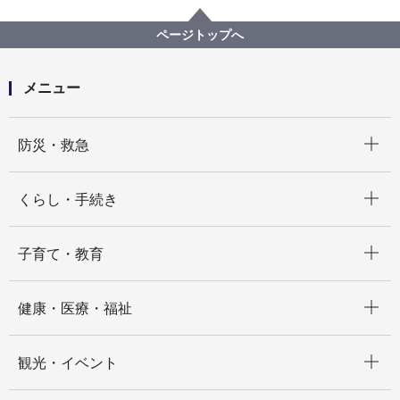
こども青少年局
市立保育所調理業務委託（今宿保育園）
ページトップへ
メニュー
開く
防災・救急
開く
くらし・手続き
開く
子育て・教育
開く
健康・医療・福祉
開く
観光・イベント