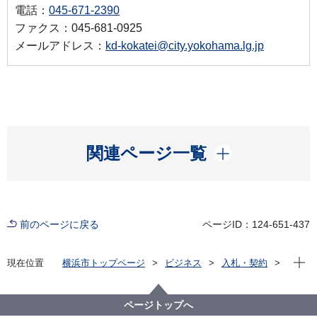
電話：
045-671-2390
ファクス：045-681-0925
メールアドレス：
kd-kokatei@city.yokohama.lg.jp
開く
関連ページ一覧
前のページに戻る
ページID：124-651-437
現在位
現在位置
横浜市トップページ
ビジネス
入札・契約
プロポーザル等の発注情報
2024年度
委託
こども青少年局
【契約結果公表】令和６年度 ひとり親家庭思春期・
ページトップへ
接続期支援事業（子への学習支援）における成果連動