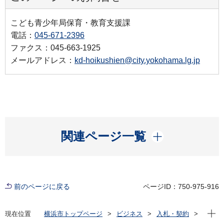
こども青少年局保育・教育支援課
電話：
045-671-2396
ファクス：045-663-1925
メールアドレス：
kd-hoikushien@city.yokohama.lg.jp
開く
関連ページ一覧
前のページに戻る
ページID：750-975-916
現在位
現在位置
横浜市トップページ
ビジネス
入札・契約
プロポーザル等の発注情報
2024年度
委託