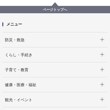
こども青少年局
市立保育所調理業務委託（鶴見保育園）
ページトップへ
メニュー
開く
防災・救急
開く
くらし・手続き
開く
子育て・教育
開く
健康・医療・福祉
開く
観光・イベント