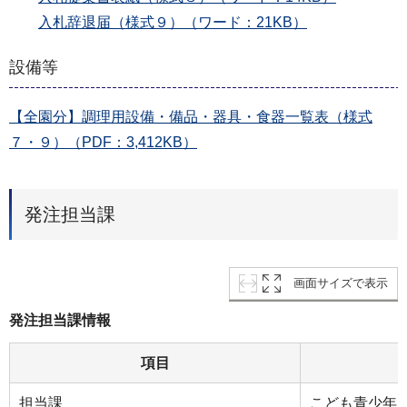
入札辞退届（様式９）（ワード：21KB）
設備等
【全園分】調理用設備・備品・器具・食器一覧表（様式
７・９）（PDF：3,412KB）
発注担当課
画面サイズで表示
発注担当課情報
項目
担当課
こども青少年