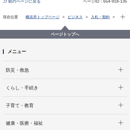
前のページに戻る
ページID：654-918-135
現在位
現在位置
横浜市トップページ
ビジネス
入札・契約
プロポーザル等の発注情報
2024年度
委託
こども青少年局
【契約結果公表】【公募型プロポーザル】子育て世代
ページトップへ
に向けた横浜市の魅力PRウェブサイト構築・運用業務
委託
メニュー
開く
防災・救急
開く
くらし・手続き
開く
子育て・教育
開く
健康・医療・福祉