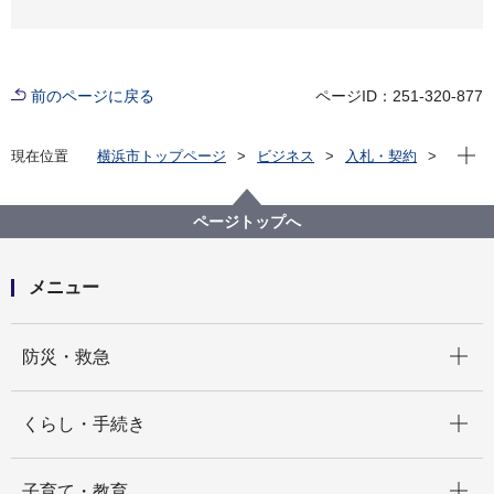
前のページに戻る
ページID：251-320-877
現在位
現在位置
横浜市トップページ
ビジネス
入札・契約
プロポーザル等の発注情報
2024年度
委託
こども青少年局
【入札結果公表】ひとり親家庭思春期・接続期支援事
ページトップへ
業（親への相談支援）成果連動型業務委託
メニュー
開く
防災・救急
開く
くらし・手続き
開く
子育て・教育