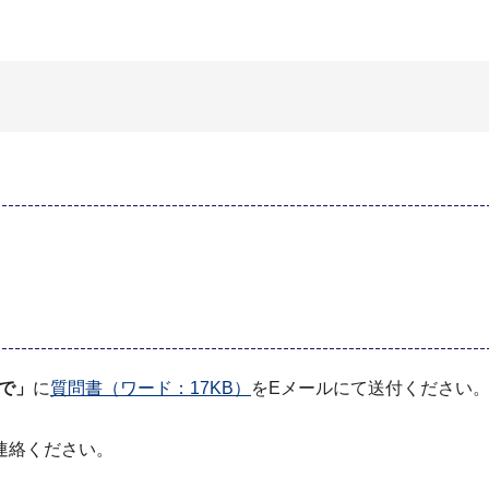
まで」
に
質問書（ワード：17KB）
をEメールにて送付ください
連絡ください。