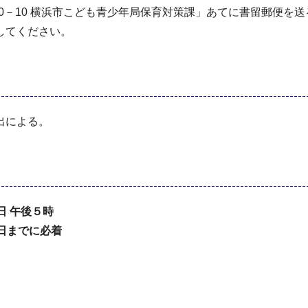
６－50－10 横浜市こども青少年局保育対策課」あてに書留郵便を
してください。
出による。
日 午後５時
日までに必着