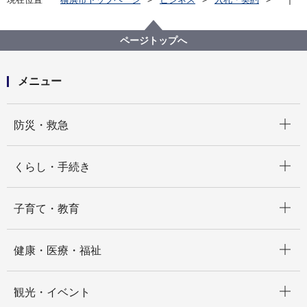
プロポーザル等の発注情報
2024年度
委託
こども青少年局
【入札結果掲載】令和７年度親子関係形成支援事業事
ページトップへ
務運用委託
メニュー
開く
防災・救急
開く
くらし・手続き
開く
子育て・教育
開く
健康・医療・福祉
開く
観光・イベント