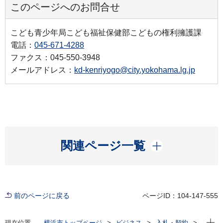
このページへのお問合せ
こども青少年局こども福祉保健部こどもの権利擁護課
電話：
045-671-4288
ファクス：045-550-3948
メールアドレス：
kd-kenriyogo@city.yokohama.lg.jp
開く
関連ページ一覧
前のページに戻る
ページID：104-147-555
現在位
現在位置
横浜市トップページ
ビジネス
入札・契約