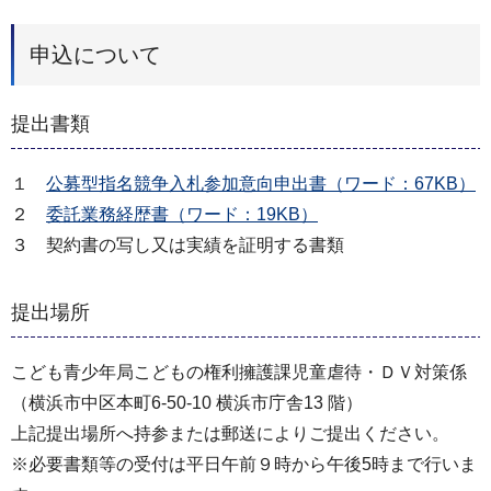
申込について
提出書類
１
公募型指名競争入札参加意向申出書（ワード：67KB）
２
委託業務経歴書（ワード：19KB）
３ 契約書の写し又は実績を証明する書類
提出場所
こども青少年局こどもの権利擁護課児童虐待・ＤＶ対策係
（横浜市中区本町6-50-10 横浜市庁舎13 階）
上記提出場所へ持参または郵送によりご提出ください。
※必要書類等の受付は平日午前９時から午後5時まで行いま