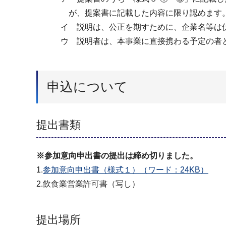
が、提案書に記載した内容に限り認めます
イ 説明は、公正を期すために、企業名等は伏
ウ 説明者は、本事業に直接携わる予定の者と
申込について
提出書類
※参加意向申出書の提出は締め切りました。
1.
参加意向申出書（様式１）（ワード：24KB）
2.飲食業営業許可書（写し）
提出場所