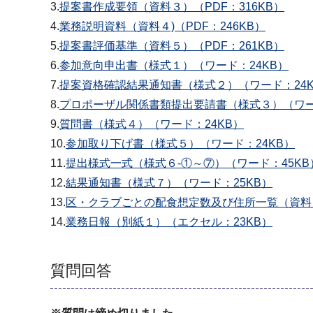
3.
提案書作成要領（資料３）（PDF：316KB）
4.
業務説明資料（資料４)（PDF：246KB）
5.
提案書評価基準（資料５）（PDF：261KB）
6.
参加意向申出書（様式１）（ワード：24KB）
7.
提案資格確認結果通知書（様式２）（ワード：24K
8.
プロポーザル関係書類提出要請書（様式３）（ワー
9.
質問書（様式４）（ワード：24KB）
10.
参加取り下げ書（様式５）（ワード：24KB）
11.
提出様式一式（様式６-①～⑦）（ワード：45KB
12.
結果通知書（様式７）（ワード：25KB）
13.
区・クラブごとの配食想定数及び住所一覧（資料６）
14.
業務日報（別紙１）（エクセル：23KB）
質問回答