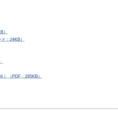
B）
ド：24KB）
）
（PDF：285KB）