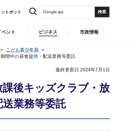
ャットボット
イベント
ビジネス
市政情報
こども青少年局
業期間中の昼食提供・配送業務等委託
最終更新日 2024年7月1日
放課後キッズクラブ・放
配送業務等委託