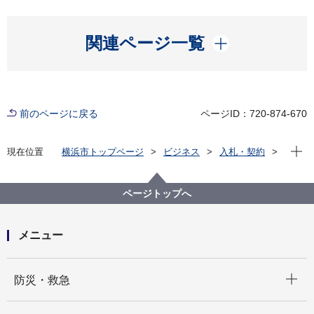
開く
関連ページ一覧
前のページに戻る
ページID：720-874-670
現在位
現在位置
横浜市トップページ
ビジネス
入札・契約
プロポーザル等の発注情報
2022年度
委託
資源循環局
【入札結果掲載】スプレー缶選別等業務委託【西部ブ
ページトップへ
ロック】
メニュー
開く
防災・救急
開く