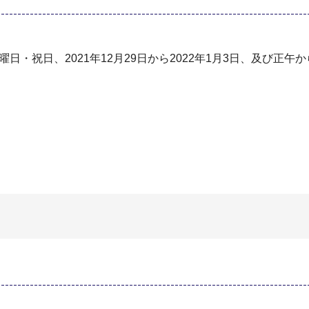
日・祝⽇、2021年12⽉29⽇から2022年1⽉3⽇、及び正午