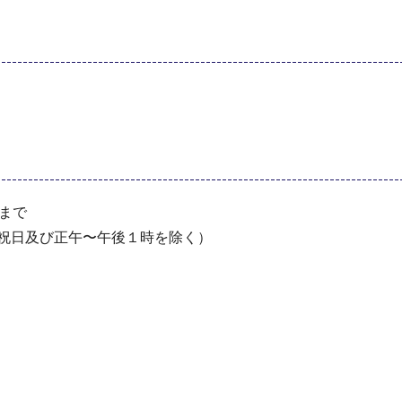
分まで
・祝⽇及び正午〜午後１時を除く）