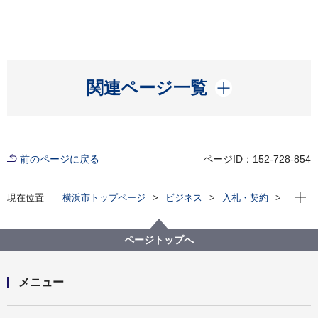
開く
関連ページ一覧
前のページに戻る
ページID：152-728-854
現在位
現在位置
横浜市トップページ
ビジネス
入札・契約
プロポーザル等の発注情報
2022年度
委託
資源循環局
【入札結果掲載】南区缶・びん・ペットボトル収集運
ページトップへ
搬業務委託
メニュー
開く