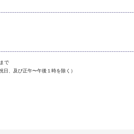
分まで
・祝⽇、及び正午〜午後１時を除く）