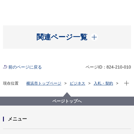
開く
関連ページ一覧
前のページに戻る
ページID：824-210-010
現在位
現在位置
横浜市トップページ
ビジネス
入札・契約
プロポーザル等の発注情報
2022年度
委託
資源循環局
【入札結果掲載】泉区プラスチック製容器包装収集運
ページトップへ
搬業務委託
メニュー
開く