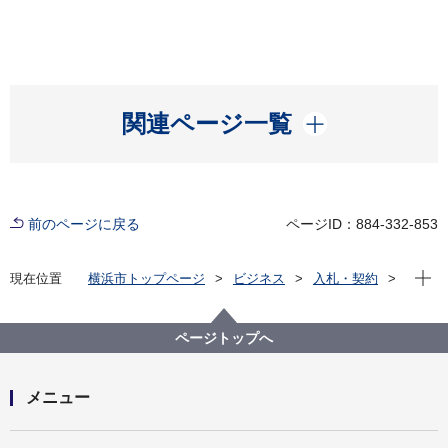
開く
関連ページ一覧
前のページに戻る
ページID：884-332-853
現在位
現在位置
横浜市トップページ
ビジネス
入札・契約
プロポーザル等の発注情報
2022年度
委託
資源循環局
【入札結果掲載】港北区プラスチック製容器包装収集
ページトップへ
運搬業務委託
メニュー
開く