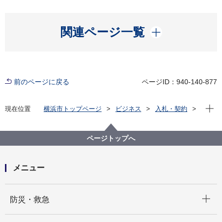
開く
関連ページ一覧
前のページに戻る
ページID：940-140-877
現在位
現在位置
横浜市トップページ
ビジネス
入札・契約
プロポーザル等の発注情報
2022年度
委託
資源循環局
【入札結果掲載】令和４年度乾電池運搬及び再資源化
ページトップへ
業務委託
メニュー
開く
防災・救急
開く