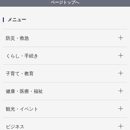
【入札結果掲載】本市施設資源物（古紙）上半期収集
ページトップへ
運搬資源化業務委託（Ｂブロック）
メニュー
開く
防災・救急
開く
くらし・手続き
開く
子育て・教育
開く
健康・医療・福祉
開く
観光・イベント
開く
ビジネス