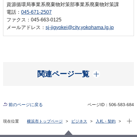
資源循環局事業系廃棄物対策部事業系廃棄物対策課
電話：
045-671-2507
ファクス：045-663-0125
メールアドレス：
sj-jigyokei@city.yokohama.lg.jp
開く
関連ページ一覧
前のページに戻る
ページID：506-583-684
現在位
現在位置
横浜市トップページ
ビジネス
入札・契約
プロポーザル等の発注情報
2022年度
委託
資源循環局