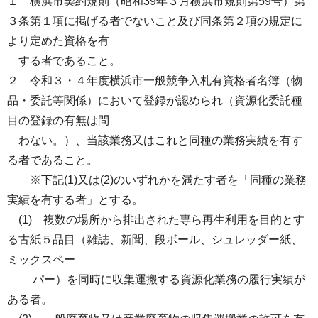
１ 横浜市契約規則（昭和39年３月横浜市規則第59号）第
３条第１項に掲げる者でないこと及び同条第２項の規定に
より定めた資格を有
する者であること。
２ 令和３・４年度横浜市一般競争入札有資格者名簿（物
品・委託等関係）において登録が認められ（資源化委託種
目の登録の有無は問
わない。）、当該業務又はこれと同種の業務実績を有す
る者であること。
※下記(1)又は(2)のいずれかを満たす者を「同種の業務
実績を有する者」とする。
(1) 複数の場所から排出された専ら再生利用を目的とす
る古紙５品目（雑誌、新聞、段ボール、シュレッダー紙、
ミックスペー
パー）を同時に収集運搬する資源化業務の履行実績が
ある者。